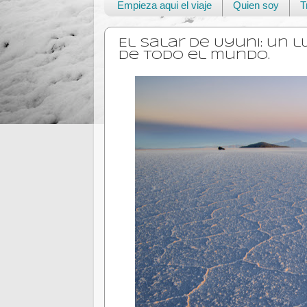
Empieza aqui el viaje
Quien soy
T
El Salar de Uyuni: un 
de todo el mundo.