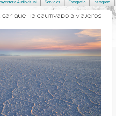
rayectoria Audiovisual
Servicios
Fotografía
Instagram
lugar que ha cautivado a viajeros
Sigue mis viajes en las redes s