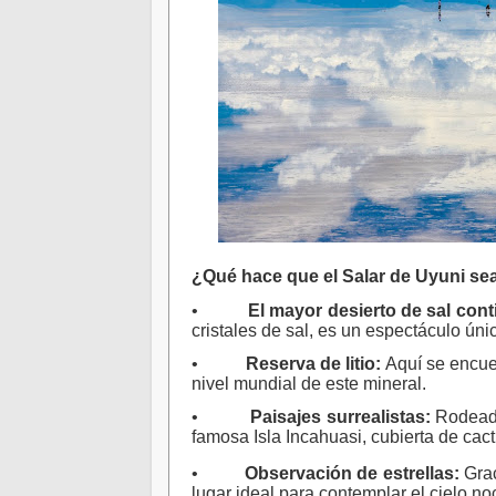
¿Qué hace que el Salar de Uyuni sea
•
El mayor desierto de sal cont
cristales de sal, es un espectáculo úni
•
Reserva de litio:
Aquí se encuen
nivel mundial de este mineral.
•
Paisajes surrealistas:
Rodeado
famosa Isla Incahuasi, cubierta de cac
•
Observación de estrellas:
Grac
lugar ideal para contemplar el cielo no