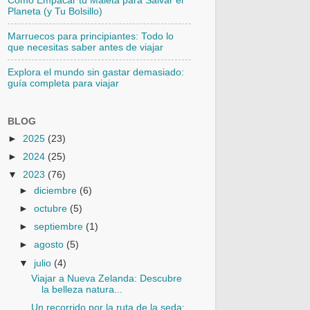
Cómo Empacar tu Maleta para Salvar el
Planeta (y Tu Bolsillo)
Marruecos para principiantes: Todo lo
que necesitas saber antes de viajar
Explora el mundo sin gastar demasiado:
guía completa para viajar
BLOG
►
2025
(23)
►
2024
(25)
▼
2023
(76)
►
diciembre
(6)
►
octubre
(5)
►
septiembre
(1)
►
agosto
(5)
▼
julio
(4)
Viajar a Nueva Zelanda: Descubre
la belleza natura...
Un recorrido por la ruta de la seda: