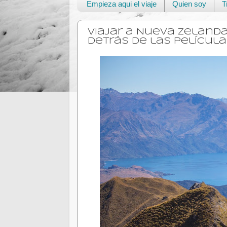
Empieza aqui el viaje
Quien soy
T
Viajar a Nueva Zelanda
detrás de las película