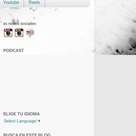
Youtube
Reels
Sigue mis viajes en las redes
PODCAST
ELIGE TU IDIOMA
Select Language
▼
BUSCA EN ESTE BLOG