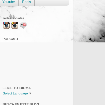
Youtube
Reels
Sigue mis viajes en las redes soc
PODCAST
ELIGE TU IDIOMA
Select Language
▼
BUSCA EN ESTE BLOG